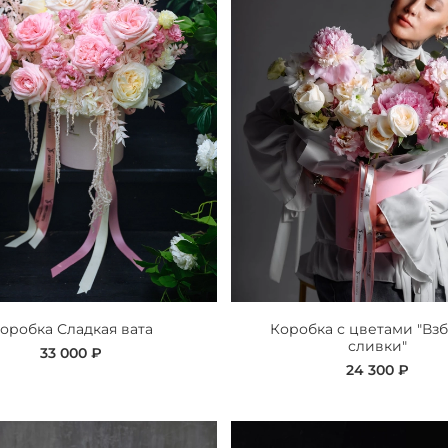
оробка Сладкая вата
Коробка с цветами "Вз
сливки"
33 000 ₽
24 300 ₽