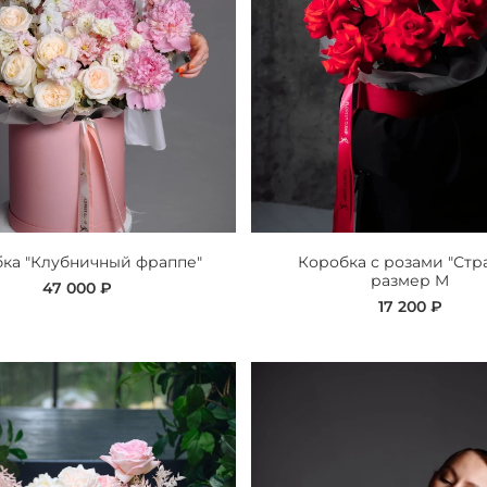
ка "Клубничный фраппе"
Коробка с розами "Стр
размер M
47 000 ₽
17 200 ₽