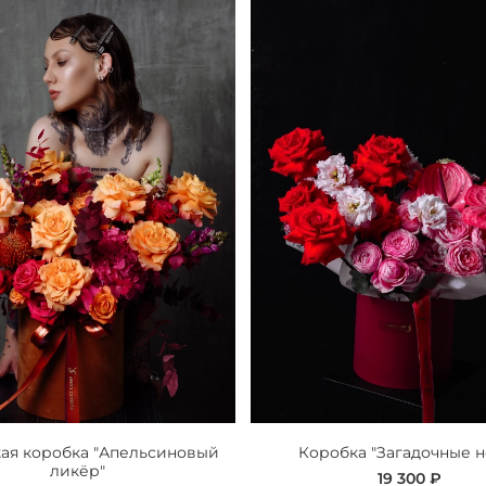
ая коробка "Апельсиновый
Коробка "Загадочные н
ликёр"
19 300 ₽