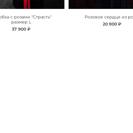
бка с розами "Страсть"
Розовое сердце из ро
размер L
20 900 ₽
37 900 ₽